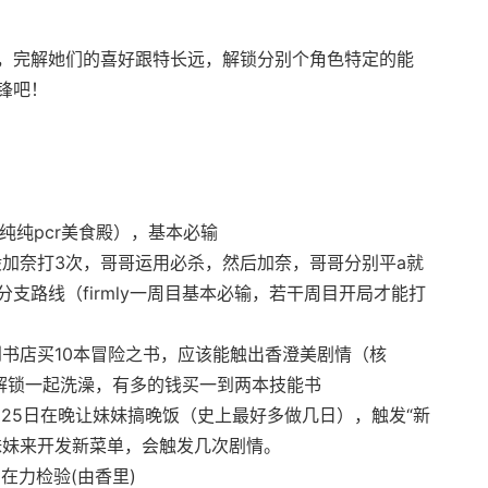
，完解她们的喜好跟特长远，解锁分别个角色特定的能
锋吧！
纯纯pcr美食殿），基本必输
般加奈打3次，哥哥运用必杀，然后加奈，哥哥分别平a就
支路线（firmly一周目基本必输，若干周目开局才能打
到书店买10本冒险之书，应该能触出香澄美剧情（核
后解锁一起洗澡，有多的钱买一到两本技能书
日 25日在晚让妹妹搞晚饭（史上最好多做几日），触发“新
妹妹来开发新菜单，会触发几次剧情。
 在力检验(由香里)