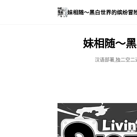
妹相随～黑白世界的缤纷冒
妹相随～黑
汉语部署,独二空二