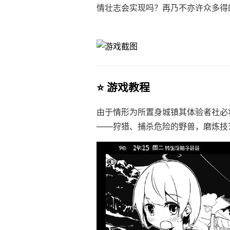
情壮志会实现吗？再乃不亦许众多得
⭐ 游戏教程
由于情形为所置身城镇其体验者社必
——狩猎、捕杀危险的野兽，磨炼技